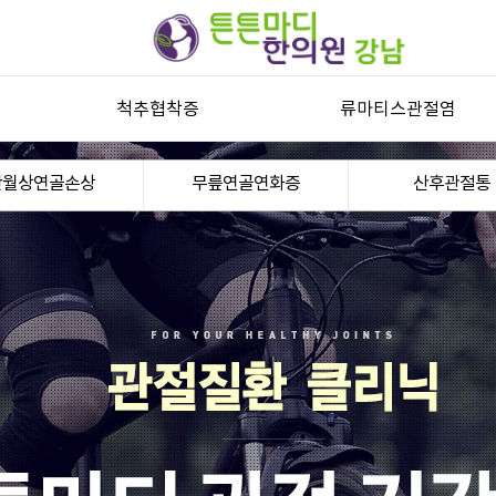
척추협착증
류마티스관절염
척추관협착증
류마티스관절염과 자가진단
반월상연골손상
무릎연골연화증
산후관절통
허리디스크
류마티스관절염 한방치료
목디스크
퇴행성디스크
기타 척추질환