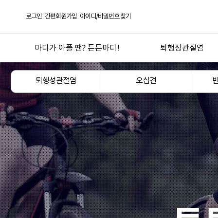
로그인
간편회원가입
아이디/비밀번호 찾기
마디가 아플 땐? 튼튼마디!
퇴행성관절염
선택! 튼튼마디
퇴행성관절염
퇴행성관절염
오십견
한방의 과학화 실현
오십견
튼튼마디 연혁
반월상연골손상
좋은약재 안심탕전
무릎연골연화증
언론 보도 및 칼럼
산후관절통
튼튼마디 TV
기타 관절질환
도서
관절건강생활
진료절차
지점안내