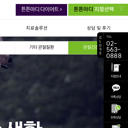
튼튼마디
지점선택
튼튼마디 다이어트
치료솔루션
상담 및 후기
TEL.
C
L
02-
연골한약 백절탕
치료생생 동영상
O
기타 관절질환
관절건강생활
563-
S
E
초음파유도하약침
생생치료 후기
0888
추나요법
자주묻는 질문
첩약 건강보험
주치의 상담실
지점안내
교통사고 후유증
전화상담 요청
진료 예약
카톡상담
비대면 진료
의료진소개
공지사항
전화상담